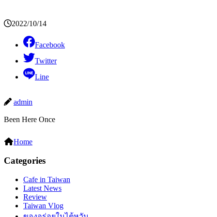
2022/10/14
Facebook
Twitter
Line
admin
Been Here Once
Home
Categories
Cafe in Taiwan
Latest News
Review
Taiwan Vlog
ของอร่อยในไต้หวัน