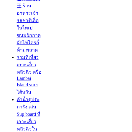
王 ร้าน
อาหารเช้า
รสชาติเด็ด
ในไทเป
ขนมผักกาด
ผัดไข่ใครก็
ห้ามพลาด
รวมที่เที่ยว
เกาะเสี่ยว
หลิวฉิว หรือ
Lambai
Island ของ
ไต้หวัน
ดำน้ำดูประ
การัง เล่น
Sup board ที่
เกาะเสี่ยว
หลิวฉิวใน