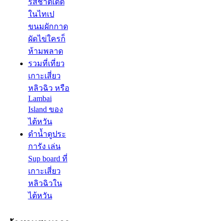
รสชาติเด็ด
ในไทเป
ขนมผักกาด
ผัดไข่ใครก็
ห้ามพลาด
รวมที่เที่ยว
เกาะเสี่ยว
หลิวฉิว หรือ
Lambai
Island ของ
ไต้หวัน
ดำน้ำดูประ
การัง เล่น
Sup board ที่
เกาะเสี่ยว
หลิวฉิวใน
ไต้หวัน