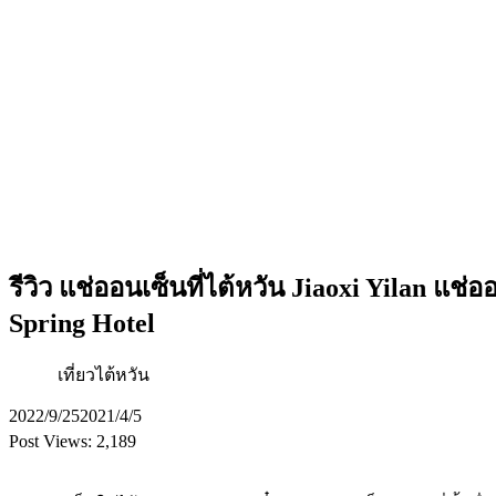
รีวิว แช่ออนเซ็นที่ไต้หวัน Jiaoxi Yilan แ
Spring Hotel
เที่ยวไต้หวัน
2022/9/25
2021/4/5
Post Views:
2,189