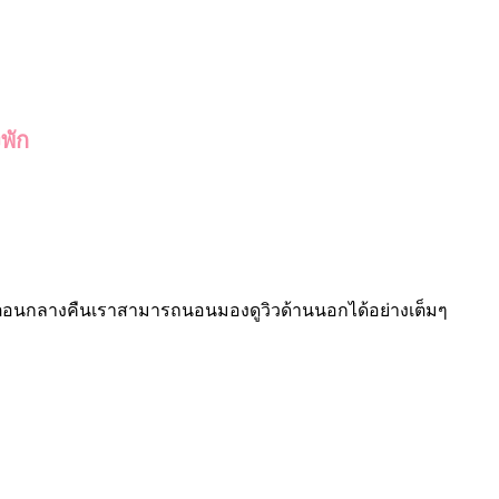
พัก
นตอนกลางคืนเราสามารถนอนมองดูวิวด้านนอกได้อย่างเต็มๆ