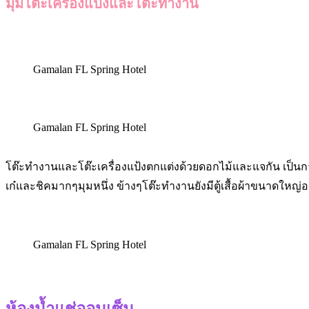
มุมโต๊ะเครื่องแป้งและโต๊ะทำงาน
Gamalan FL Spring Hotel
Gamalan FL Spring Hotel
โต๊ะทำงานและโต๊ะเครื่องแป้งตกแต่งด้วยดอกไม้และแจกัน เป็นการจ
เก๋และชิคมากๆมุมหนึ่ง ข้างๆโต๊ะทำงานยังมีตู้เสื้อผ้าขนาดใหญ่อย
Gamalan FL Spring Hotel
ห้องน้ำแช่ออนเซ็น