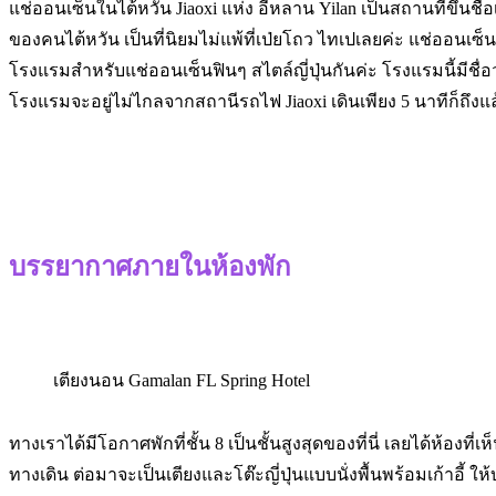
แช่ออนเซ็นในไต้หวัน Jiaoxi แห่ง อี๋หลาน Yilan เป็นสถานที่ขึ้นชื
ของคนไต้หวัน เป็นที่นิยมไม่แพ้ที่เป่ยโถว ไทเปเลยค่ะ แช่ออนเซ
โรงแรมสำหรับแช่ออนเซ็นฟินๆ สไตล์ญี่ปุ่นกันค่ะ โรงแรมนี้มีชื่อ
โรงแรมจะอยู่ไม่ไกลจากสถานีรถไฟ Jiaoxi เดินเพียง 5 นาทีก็ถึงแล
บรรยากาศภายในห้องพัก
เตียงนอน Gamalan FL Spring Hotel
ทางเราได้มีโอกาศพักที่ชั้น 8 เป็นชั้นสูงสุดของที่นี่ เลยได้ห้อง
ทางเดิน ต่อมาจะเป็นเตียงและโต๊ะญี่ปุ่นแบบนั่งพื้นพร้อมเก้าอี้ ใ