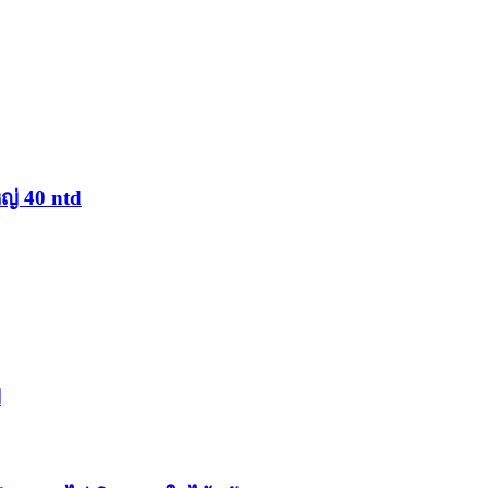
ญ่ 40 ntd
ป